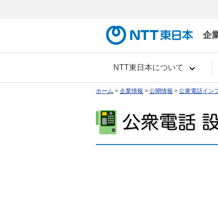
企
NTT東日本について
ホーム
>
企業情報
>
公開情報
>
公衆電話イン